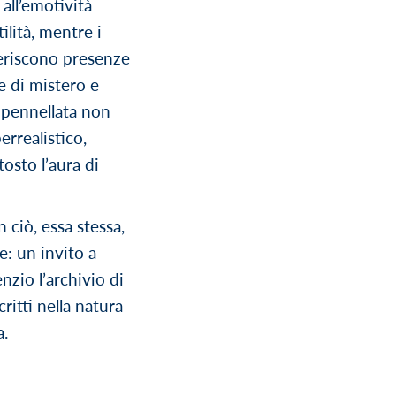
all’emotività
ilità, mentre i
eriscono presenze
e di mistero e
a pennellata non
perrealistico,
osto l’aura di
 ciò, essa stessa,
e: un invito a
nzio l’archivio di
ritti nella natura
a.