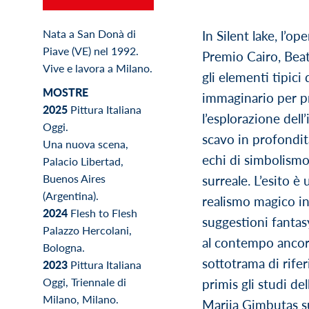
Nata a San Donà di
In Silent lake, l’op
Piave (VE) nel 1992.
Premio Cairo, Beatr
Vive e lavora a Milano.
gli elementi tipici
MOSTRE
immaginario per p
2025
Pittura Italiana
l’esplorazione dell
Oggi.
scavo in profondit
Una nuova scena,
echi di simbolismo 
Palacio Libertad,
Buenos Aires
surreale. L’esito è
(Argentina).
realismo magico in
2024
Flesh to Flesh
suggestioni fantas
Palazzo Hercolani,
al contempo ancor
Bologna.
sottotrama di rifer
2023
Pittura Italiana
Oggi, Triennale di
primis gli studi de
Milano, Milano.
Marija Gimbutas su