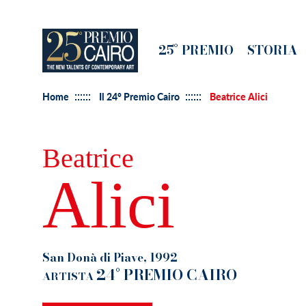
Salta
al
Main
25° PREMIO
STORIA
contenuto
navigation
principale
Home
Il 24° Premio Cairo
Beatrice Alici
Beatrice
Alici
San Donà di Piave, 1992
24° PREMIO CAIRO
ARTISTA