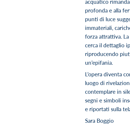
acquatico rimanda 
profonda e alla fert
punti di luce sugg
immateriali, carich
forza attrattiva. L
cerca il dettaglio i
riproducendo piutt
un’epifania.
L’opera diventa con
luogo di rivelazion
contemplare in sile
segni e simboli insc
e riportati sulla tel
Sara Boggio