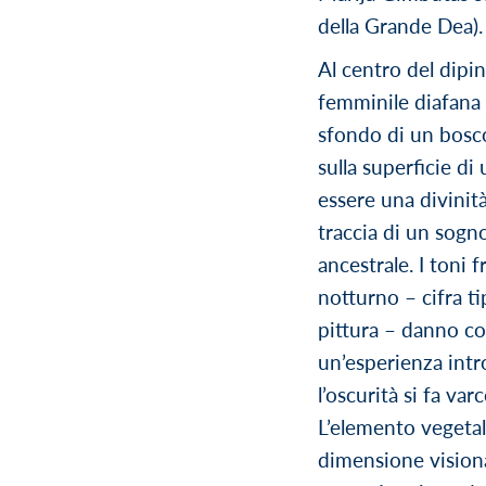
della Grande Dea).
Al centro del dipin
femminile diafana s
sfondo di un bosco
sulla superficie di
essere una divinità
traccia di un sog
ancestrale. I toni f
notturno – cifra ti
pittura – danno co
un’esperienza intro
l’oscurità si fa var
L’elemento vegetal
dimensione visiona