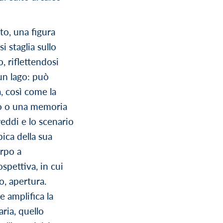
to, una figura
i staglia sullo
, riflettendosi
 un lago: può
, così come la
no o una memoria
reddi e lo scenario
pica della sua
rpo a
spettiva, in cui
co, apertura.
e amplifica la
ria, quello