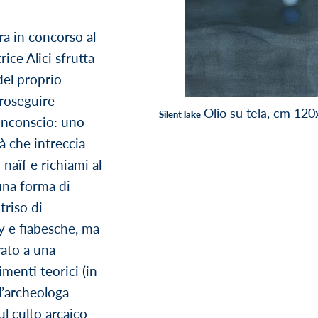
era in concorso al
ice Alici sfrutta
 del proprio
roseguire
Olio su tela, cm 120
Silent lake
’inconscio: uno
à che intreccia
naïf e richiami al
 una forma di
triso di
y e fiabesche, ma
ato a una
imenti teorici (in
ll’archeologa
l culto arcaico